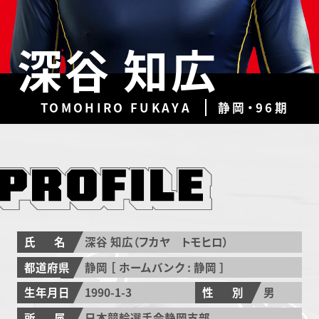
深谷 知広
TOMOHIRO FUKAYA
静岡・96期
氏名
深谷 知広（フカヤ トモヒロ）
都道府県
静岡 ［ ホームバンク : 静岡 ］
生年月日
1990-1-3
性別
男
所属
日本競輪選手会静岡支部