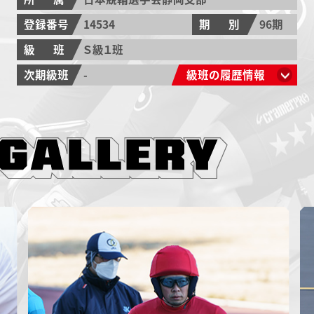
登録番号
14534
期別
96期
級班
Ｓ級１班
次期級班
-
級班の履歴情報