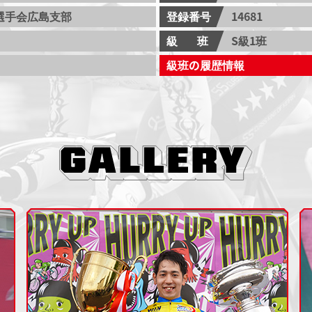
選手会広島支部
登録番号
14681
級班
S級1班
級班の履歴情報