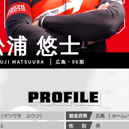
松浦 悠士
YUJI MATSUURA
広島・98期
士（マツウラ ユウジ）
都道府県
広島 ［ ホームバ
21
性別
男