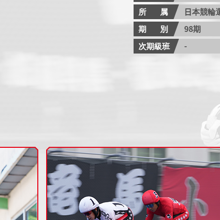
所属
日本競輪
期別
98期
次期級班
-