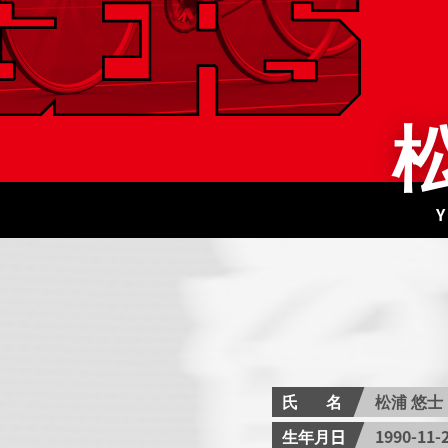
氏名
松浦 悠
生年月日
1990-11-