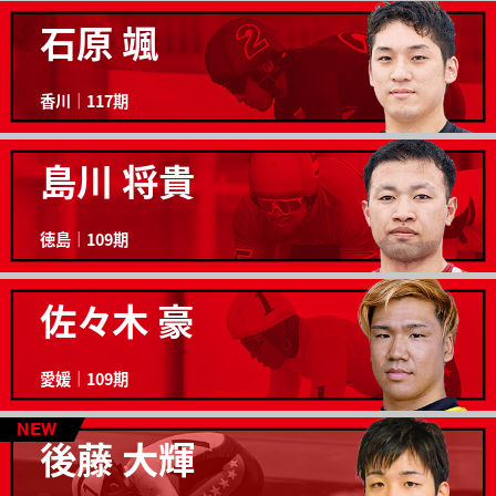
石原 颯
香川｜117期
島川 将貴
徳島｜109期
佐々木 豪
愛媛｜109期
後藤 大輝