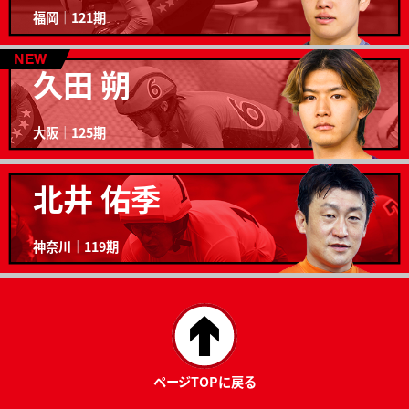
福岡｜121期
久田 朔
大阪｜125期
北井 佑季
神奈川｜119期
ページTOPに戻る